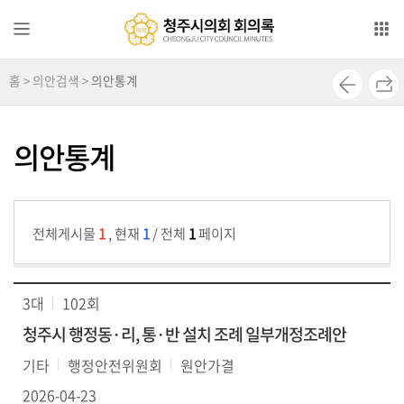
본문으로 바로가기
메인메뉴 바로가기
홈 > 의안검색 >
의안통계
전
자
회
의안통계
의
록
영
전체게시물
1
, 현재
1
/ 전체
1
페이지
상
회
의
3대
102회
록
청주시 행정동·리, 통·반 설치 조례 일부개정조례안
의
기타
행정안전위원회
원안가결
안
검
2026-04-23