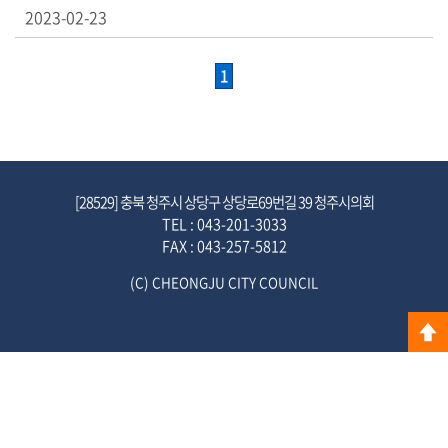
색
2023-02-23
생
1
방
송
[28529] 충북 청주시 상당구 상당로69번길 39 청주시의회
TEL : 043-201-3033
FAX : 043-257-5812
(C) CHEONGJU CITY COUNCIL