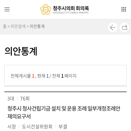
본문으로 바로가기
메인메뉴 바로가기
홈 > 의안검색 >
의안통계
전
자
회
의안통계
의
록
영
전체게시물
1
, 현재
1
/ 전체
1
페이지
상
회
의
3대
76회
록
청주시 청사건립기금 설치 및 운용 조례 일부개정조례안
의
재의요구서
안
시장
도시건설위원회
부결
검