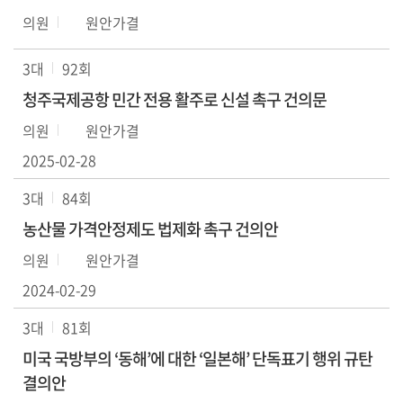
의원
원안가결
3대
92회
청주국제공항 민간 전용 활주로 신설 촉구 건의문
의원
원안가결
2025-02-28
3대
84회
농산물 가격안정제도 법제화 촉구 건의안
의원
원안가결
2024-02-29
3대
81회
미국 국방부의 ‘동해’에 대한 ‘일본해’ 단독표기 행위 규탄
결의안