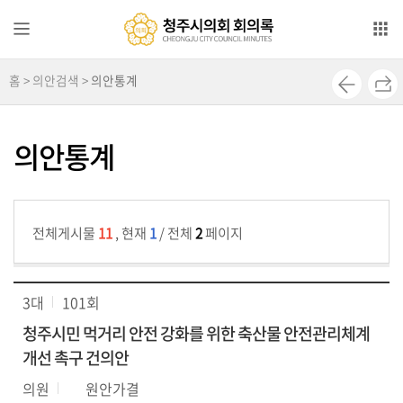
본문으로 바로가기
메인메뉴 바로가기
홈 > 의안검색 >
의안통계
전
자
회
의안통계
의
록
영
전체게시물
11
, 현재
1
/ 전체
2
페이지
상
회
의
3대
101회
록
청주시민 먹거리 안전 강화를 위한 축산물 안전관리체계
의
개선 촉구 건의안
안
의원
원안가결
검