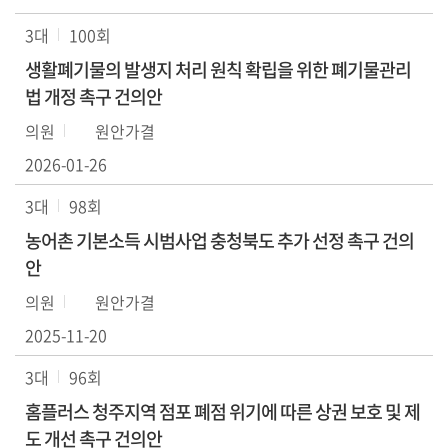
색
3대
100회
생
생활폐기물의 발생지 처리 원칙 확립을 위한 폐기물관리
방
법 개정 촉구 건의안
송
의원
원안가결
2026-01-26
3대
98회
농어촌 기본소득 시범사업 충청북도 추가 선정 촉구 건의
안
의원
원안가결
2025-11-20
3대
96회
홈플러스 청주지역 점포 폐점 위기에 따른 상권 보호 및 제
도 개선 촉구 건의안