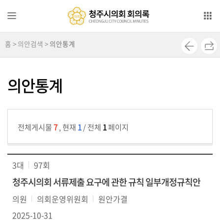
본문으로 바로가기
메인메뉴 바로가기
홈 > 의안검색 >
의안통계
전
자
회
의안통계
의
록
영
전체게시물
7
, 현재
1
/ 전체
1
페이지
상
회
의
3대
97회
록
청주시의회 서류제출 요구에 관한 규칙 일부개정규칙안
의
의원
의회운영위원회
원안가결
안
검
2025-10-31